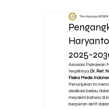
Tim Humas AFISMI
Pengangka
Haryanto
2025-203
Asosiasi Fisikawan 
terpilihnya 
Dr. Ret. 
Fisika Medis Indones
Penunjukan ini men
dedikasi beliau dal
meyakini bahwa di 
berperan aktif dal