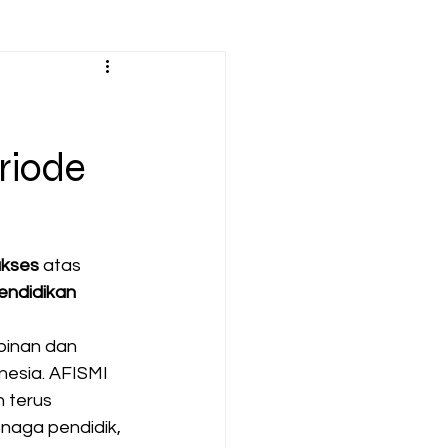
riode
ukses
 atas 
endidikan 
pinan dan 
nesia. AFISMI 
 terus 
naga pendidik, 