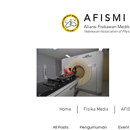
A F I S M I
Aliansi Fisikawan Medik
Indonesian Association of Physi
Home
Fisika Medis
AFI
All Posts
Pengumuman
Event