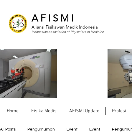
A F I S M I
Aliansi Fisikawan Medik Indonesia
Indonesian Association of Physicists in Medicine
Home
Fisika Medis
AFISMI Update
Profesi
All Posts
Pengumuman
Event
Event
Pengumu