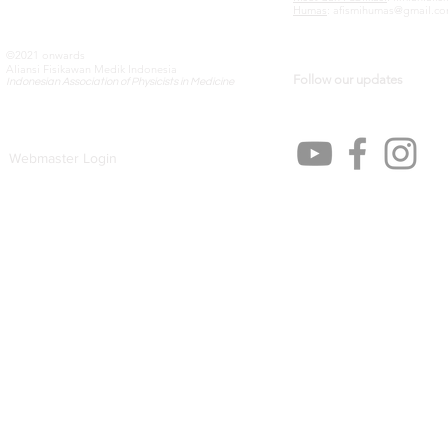
Humas
:
afismihumas@gmail.c
©2021 onwards
Aliansi Fisikawan Medik Indonesia
Follow our updates
Indonesian Association of Physicists in Medicine
Webmaster Login